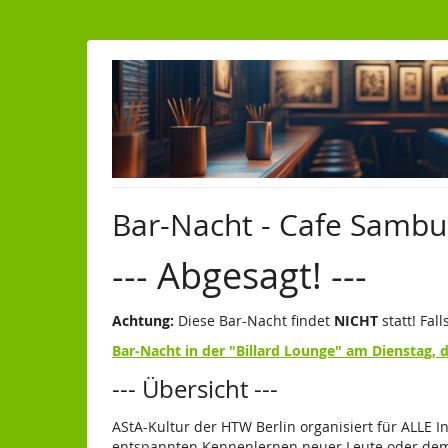
Zum
Haupt-
Inhalt
springen
Bar-Nacht - Cafe Samb
--- Abgesagt! ---
Achtung:
Diese Bar-Nacht findet
NICHT
statt! Fal
Bar-Nacht in der "Billard Lounge" am Dienstag, d
--- Übersicht ---
AStA-Kultur der HTW Berlin organisiert für ALLE I
entspannten Kennenlernen neuer Leute oder dem Tr