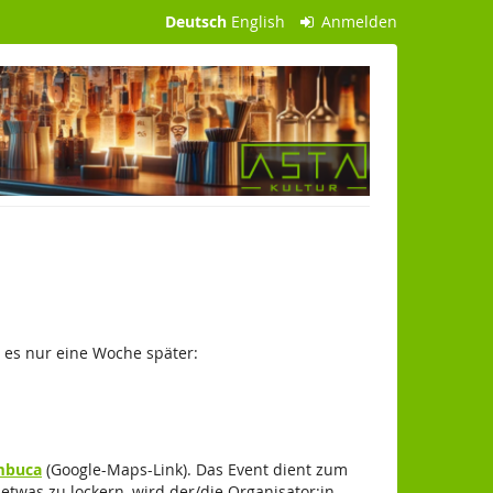
Deutsch
English
Anmelden
t es nur eine Woche später:
mbuca
(Google-Maps-Link). Das Event dient zum
twas zu lockern, wird der/die Organisator:in