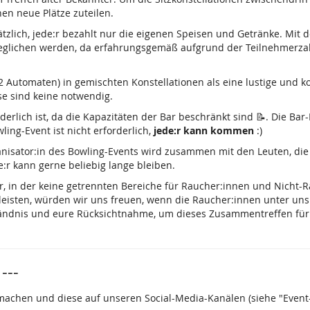
nen neue Plätze zuteilen.
tzlich, jede:r bezahlt nur die eigenen Speisen und Getränke. Mit 
eglichen werden, da erfahrungsgemäß aufgrund der Teilnehmerzahl
(2 Automaten) in gemischten Konstellationen als eine lustige und ko
sse sind keine notwendig.
derlich ist, da die Kapazitäten der Bar beschränkt sind 📝. Die Ba
ing-Event ist nicht erforderlich,
jede:r kann kommen
:)
nisator:in des Bowling-Events wird zusammen mit den Leuten, die 
e:r kann gerne beliebig lange bleiben.
r, in der keine getrennten Bereiche für Raucher:innen und Nicht
eisten, würden wir uns freuen, wenn die Raucher:innen unter un
ändnis und eure Rücksichtnahme, um dieses Zusammentreffen für
---
 machen und diese auf unseren Social-Media-Kanälen (siehe "Event