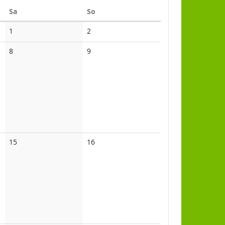
Samstag
Sonntag
Sa
So
1
2
8
9
15
16