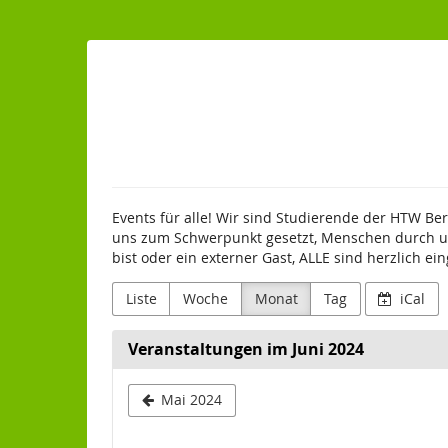
Zum
Haupt-
Inhalt
AStA
springen
Events für alle! Wir sind Studierende der HTW Be
uns zum Schwerpunkt gesetzt, Menschen durch un
bist oder ein externer Gast, ALLE sind herzlich e
Liste
Woche
Monat
Tag
iCal
Veranstaltungen im Juni 2024
Monat
Mai 2024
zur