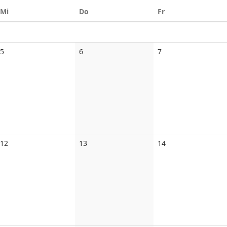
Mittwoch
Donnerstag
Freitag
Mi
Do
Fr
n
5
6
7
12
13
14