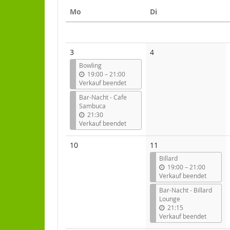
Anzeige
Montag
Dienstag
Mo
Di
auswähle
Kalender
3
4
Bowling
b
19:00
–
21:00
i
Verkauf beendet
s
Bar-Nacht - Cafe
Sambuca
21:30
Verkauf beendet
10
11
Billard
b
19:00
–
21:00
i
Verkauf beendet
s
Bar-Nacht - Billard
Lounge
21:15
Verkauf beendet