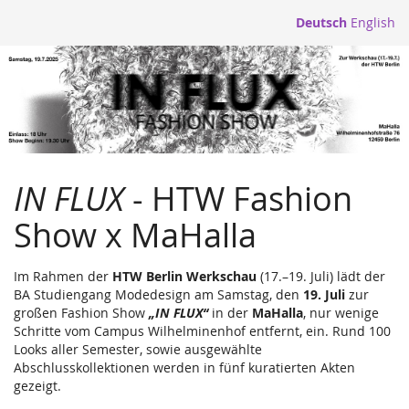
Zum
Deutsch
English
Haupt-
HTW
Inhalt
springen
FASHION
SHOW
-
IN FLUX
- HTW Fashion
"IN
Show x MaHalla
FLUX"
Sa,
Im Rahmen der
HTW Berlin Werkschau
(17.–19. Juli) lädt der
19.
BA Studiengang Modedesign am Samstag, den
19. Juli
zur
Juli
großen Fashion Show
„IN FLUX“
in der
MaHalla
, nur wenige
Schritte vom Campus Wilhelminenhof entfernt, ein. Rund 100
2025
Looks aller Semester, sowie ausgewählte
Abschlusskollektionen werden in fünf kuratierten Akten
gezeigt.